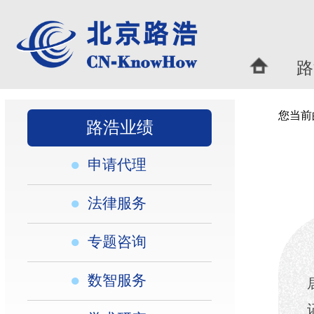
路浩概况
|
您当前的位置：
首页
>
路浩
路浩业绩
●
申请代理
●
法律服务
●
专题咨询
路浩取得丰
●
数智服务
居全球植物品种权代
记录。公司还完成
●
学术研究
无效与诉讼维权代