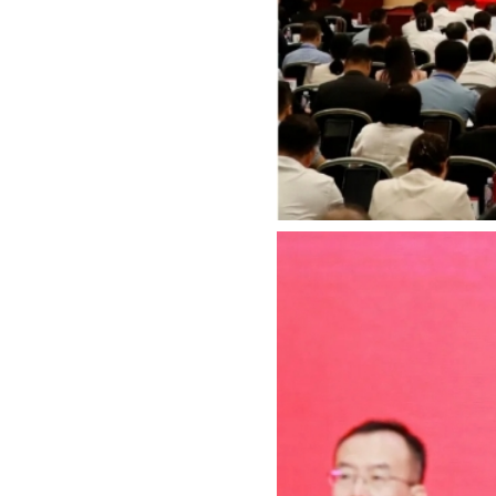
【Previous】:
北京路浩、全国商標代理機構トップ600に選出
【Next】:
「JPDS Fair Online 2021」において中国商標検索
E-mail:
int@c
Address:20th Floor, West Tower, Ginza Harmo
@Copyri