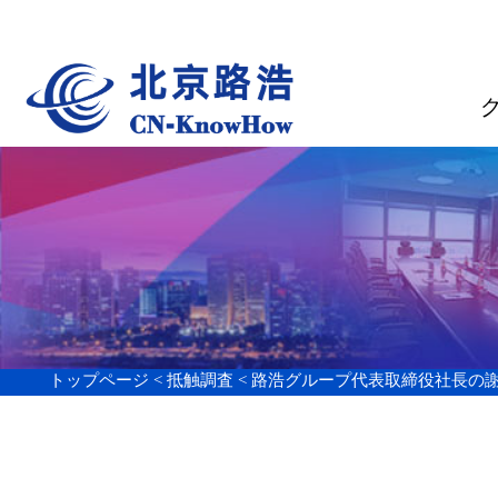
グループ案内
トップページ <
抵触調査 <
路浩グループ代表取締役社長の謝順星は全国弁
路浩グループ代表取締