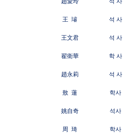
趙永莉
석 사
영상기술,광
敖 蓮
학사
기계제조,열
姚自奇
석사
유기화학,응
周 琦
학사
기계제조,제
黃 爽
석사
생물화학,세
太香花
학사
자동화,통신
崔龍鉉
석사
공정열물리,
李新娜
학사
기계설계,자
羅 達
학사
생물화학,화
安 玉
석사
유기화학,화