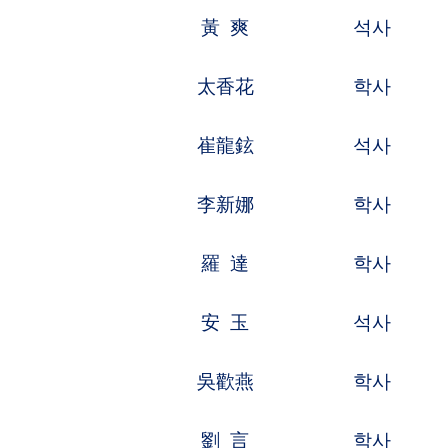
吳歡燕
학사
재료공정,자
劉 言
학사
소프터웨어,
樸振宇
학사
컴퓨터,인터
蔣洪之
석 사
미생물학,생
包春雷
석 사
기계제조,자
劉翠娥
석 사
화학화공,중
陳新生
학사
통신기술,이
李文清
석 사
전자전기,전
張 睿
석 사
전자전기,전