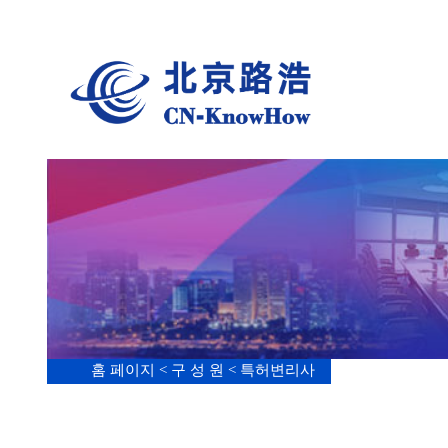
홈 페이지 <
구 성 원 <
특허변리사
謝順星
석사
생물기술,약