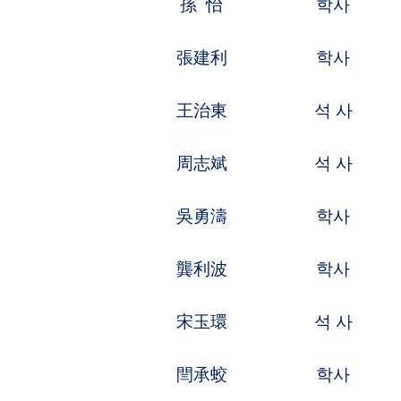
周淑娟
석 사
전자제어,전
張 雄
학사
자동제어,동
張 然
석 사
레이저기술,
吳國朋
학사
고분자화학,
塗國平
학사
탐측유도,제
李夢晨
학사
기계설계,기
毛宏寶
석 사
통신기술,정
耿向宇
학사
기계제조,자
喬 慧
석 사
정보안전,전