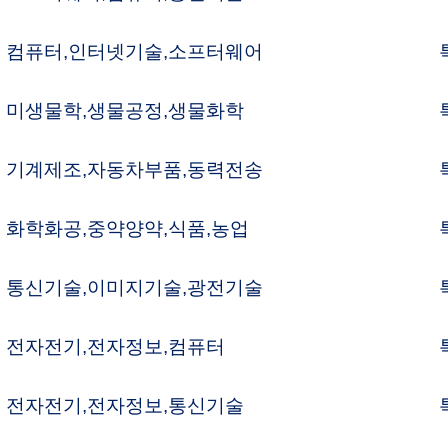
물화학,유전자학
특허변리사
터웨어,인터넷기술
특허변리사
신공정,광전기술
특허변리사
계가공,기계공정
특허변리사
기화학,무기화학
특허변리사
어공정,자동화
특허변리사
학공정,응용화학
특허변리사
자전기,자동화
특허변리사
퓨터,전자전기
특허변리사
자전기、검측기술
특허변리사