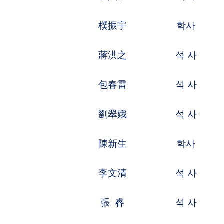
商秀玲
석 사
생물기술,생
楊明月
석 사
컴퓨터,소프
程 琛
석 사
통신기술,통
呂偉盼
석 사
기계제조,기
錢 雲
석 사
응용화학,유
李文麗
석 사
기계가공,제
盛大文
석 사
재료공정,화
沈 軍
학사
자동제어,전
吳 瀟
석 사
통신공정,컴
謝志超
석 사
자동화、전