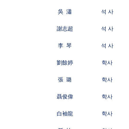
吳勇濤
학사
기계공정,자
龔利波
학사
기계가공,제
宋玉環
석 사
전자정보,전
閆承蛟
학사
기계가공,제
戴 弘
석 사
기계공정,기
寧曼瑩
학사
기계제조,제
郭金梅
학사
기계제조,자
邢大鑫
학사
도로교량,도
周 磊
학사
기계제조,제
陳玉淨
석 사
화학화공,중