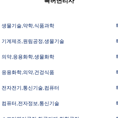
림공정,생물기술
특허변리사/전 심사관
학,생물화학
특허변리사/전 심사관
약,건겅식품
특허변리사
신기술,컴퓨터
특허변리사
정보,통신기술
특허변리사
정,화공기계,화학공정
특허변리사/변호사
계가공,반도체
특허변리사
약,무기화학
특허변리사
물화학,생물기술
특허변리사