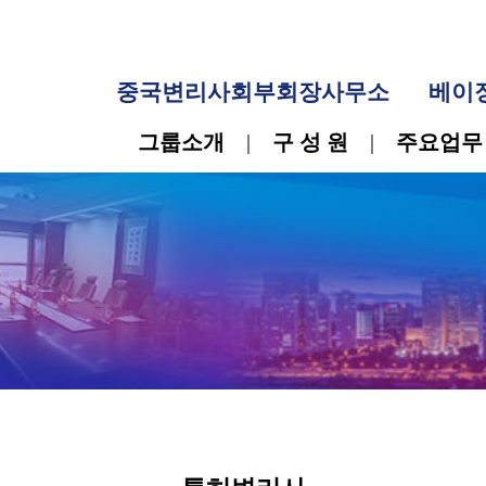
中文
•
한국어
중국변리사회부회장사무소 베이징변리사회회장사무소
그룹소개
|
구 성 원
|
주요업무
|
뉴스센터
|
오시는
특허변리사
학,식품과학
특허변리사/전 심사관