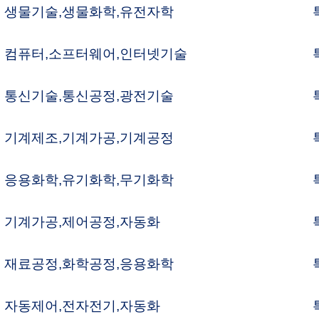
과학、의약
특허변리사
계가공,전자전기
특허변리사
응용화학,화학공정
특허변리사
전자정보、자동화
특허변리사
기계가공、검측기술
특허변리사
학공정,생물화학
특허변리사
동화,제어공정
특허변리사
보안전,통신기술
특허변리사
계가공,기계제조
특허변리사