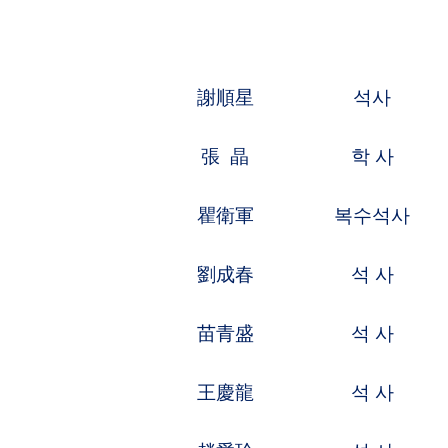
張 晶
학 사
기계제조,원
瞿衛軍
복수석사
의약,응용화
劉成春
석 사
응용화학,의
苗青盛
석 사
전자전기,통
王慶龍
석 사
컴퓨터,전자
趙愛玲
석 사
소프터웨어공
王 璿
석 사
기계제조,기
王文君
석 사
유기화학,의
翟衛華
학 사
화학공정,생