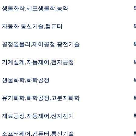
동제어,전자전기
특허변리사
컴퓨터,통신기술
특허변리사
넷기술,소프터웨어
특허변리사
물공정,생물화학
특허변리사
동차부품,동력전송
특허변리사
약양약,식품,농업
특허변리사
미지기술,광전기술
특허변리사
자정보,컴퓨터
특허변리사
자정보,통신기술
특허변리사