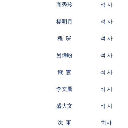
李 琴
석 사
약학、식품
劉餘婷
학사
기계공정,기
張 璐
학사
고분자화학,
聶俊偉
학사
전자전기、
白袖龍
학사
기계공정、
孫 怡
학사
유기화학,화
張建利
학사
기계공정,자
王治東
석 사
전자전기,정
周志斌
석 사
기계공정,기