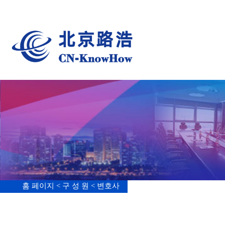
중국
그
홈 페이지 <
구 성 원 <
변호사
趙愛玲
석사
특허행정조정