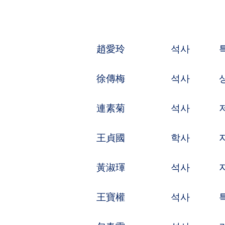
徐傳梅
석사
상표행정소송
連素菊
석사
저작권행정소
王貞國
학사
지식재산권고
黃淑琿
석사
지식재산권권
王寶權
석사
특허소송전망
包春雷
석사
기계제조,자동
趙永莉
석사
이미지기술,전
劉 興
석사
국제법,특허법
李風香
학사
무기화학,물리