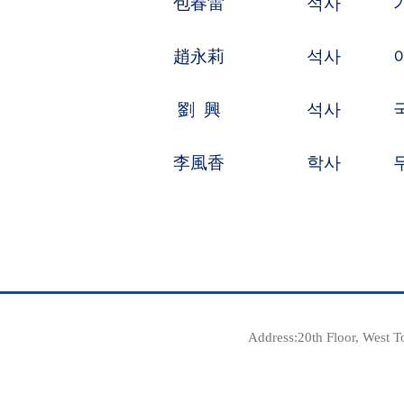
E-mail:
int@c
Address:20th Floor, West Tower, Ginza Harmo
@Copyri