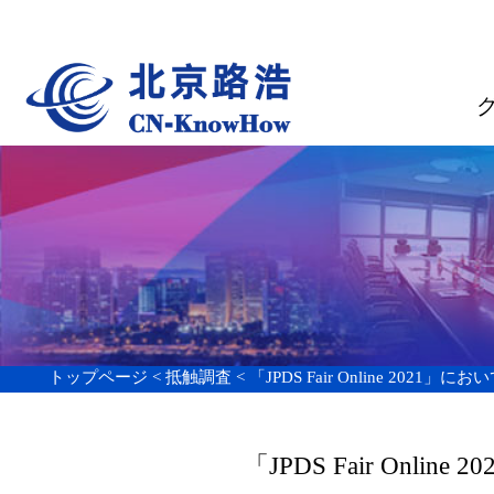
グループ案内
トップページ <
抵触調査 <
「JPDS Fair Online 2021」において中
「JPDS Fair Online 2
日本パテントデータサービス株式会社のご要請より、同社が開催さ
」をテーマにして、中国商標調査時の日本漢
～日本商標の特徴を中心に～